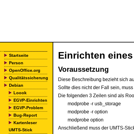
Einrichten eine
Startseite
Person
Voraussetzung
OpenOffice.org
Qualitätssicherung
Diese Beschreibung bezieht sich au
Debian
Sollte dies nicht der Fall sein, mu
Loook
Die folgenden 3 Zeilen sind als Roo
EGVP-Einrichten
        modprobe -r usb_storage

EGVP-Problem
        modprobe -r option

Bug-Report
        modprobe option
Kartenleser
Anschließend muss der UMTS-Stick
UMTS-Stick